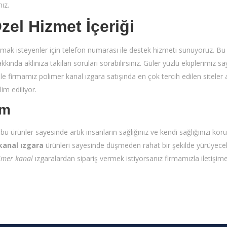
ız.
zel Hizmet İçeriği
i almak isteyenler için telefon numarası ile destek hizmeti sunuyoruz. B
kında aklınıza takılan soruları sorabilirsiniz. Güler yüzlü ekiplerimiz s
nle firmamız polimer kanal ızgara satışında en çok tercih edilen siteler
lim ediliyor.
üm
 bu ürünler sayesinde artık insanların sağlığınız ve kendi sağlığınızı kor
kanal ızgara
ürünleri sayesinde düşmeden rahat bir şekilde yürüyecek
imer kanal
ızgaralardan sipariş vermek istiyorsanız firmamızla iletişim