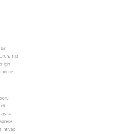
 bir
Ürün, silis
r için
badı ne
 soru
eli
ızgara
 adrese
a ihtiyaç