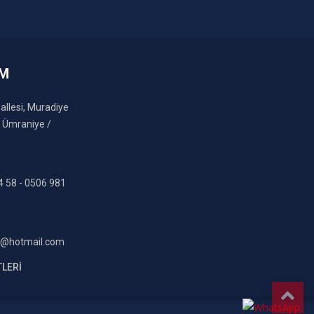
IM
llesi, Muradiye
, Ümraniye /
4 58 - 0506 981
et@hotmail.com
LERI