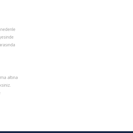
u nedenle
ayesinde
 arasında
uma altına
siniz.
e