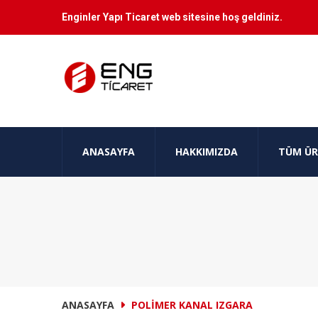
Enginler Yapı Ticaret web sitesine hoş geldiniz.
ANASAYFA
HAKKIMIZDA
TÜM ÜR
ANASAYFA
POLIMER KANAL IZGARA