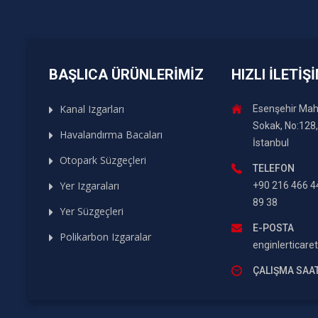
BAŞLICA ÜRÜNLERIMIZ
HIZLI İLETIŞ
Kanal Izgarları
Esenşehir Maha
Sokak, No:128
Havalandırma Bacaları
İstanbul
Otopark Süzgeçleri
TELEFON
Yer Izgaraları
+90 216 466 4
89 38
Yer Süzgeçleri
E-POSTA
Polikarbon Izgaralar
enginlerticar
ÇALIŞMA SAAT