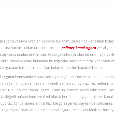
ları çerçevesinde üretilen ve kolay kullanımı sayesinde kanalların kolay
masına yardımcı olan ürünler arasında
polimer kanal ızgara
yer alıyor. 
er karışımından üretilmiştir. Oldukça kullanışlı olan bu ürün, ağır yükle
klıdır. Birçok ölçüde bulunana bu ızgaralar sayesinde artık kanalların e
u ızgaraları kullanarak kanalları kolay bir şekilde kapatabilirsiniz.
l ızgara
konusunda yılların vermiş olduğu tecrübe ve alanında uzman
 siz değerli müşterilerimize en kaliteli hizmeti sunuyoruz. Hizmetlerimiz
z her türlü polimer kanal ızgara ürünlerini firmamızda bulabilirsiniz. Kalit
siz değerli müşterilerimize özel olarak her ebada uygun polimer kanal 
uyoruz. Ayrıca siparişlerinizi hızlı kargo seçeneği sayesinde istediğiniz
ulaştırdığımızdan artık polimer kanal ızgara almak için farklı bir firmay