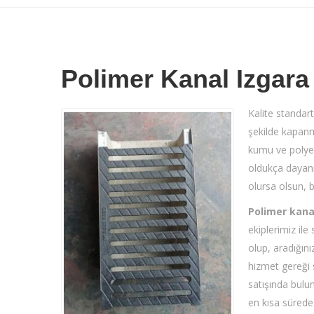
Polimer Kanal Izgara
Kalite standart
şekilde kapan
kumu ve polyest
oldukça dayanı
olursa olsun, b
Polimer kana
ekiplerimiz ile
olup, aradığını
hizmet gereği 
satışında bulun
en kısa sürede 