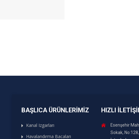
BAŞLICA ÜRÜNLERIMIZ
HIZLI İLETIŞ
Kanal Izgarları
Esenşehir Maha
Sokak, No:128
Havalandırma Bacaları