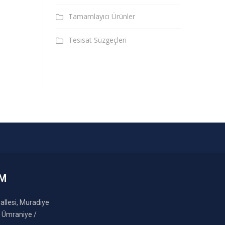
Tamamlayıcı Ürünler
Tesisat Süzgeçleri
IM
llesi, Muradiye
, Ümraniye /