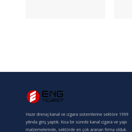
Hazır drenaj kanal ve ızgara sistemlerine sektöre 1999
yılında giriş yaptık. Kısa bir sürede kanal ızgara ve yapı
malzemelerinde, sektörde en çok aranan firma olduk.