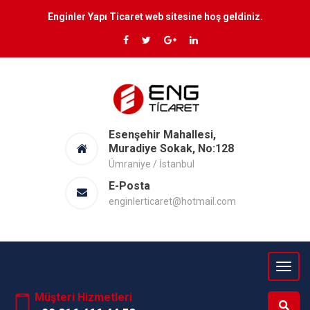
Enginler Yapı Ticaret web sitesine hoş geldiniz.
Esenşehir Mahallesi,
Muradiye Sokak, No:128
Ümraniye / İstanbul
E-Posta
enginlerticaret@hotmail.com
Müşteri Hizmetleri