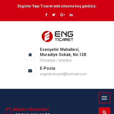
Enginler Yapı Ticaret web sitesine hoş geldiniz.
Esenşehir Mahallesi,
Muradiye Sokak, No:128
Ümraniye / İstanbul
E-Posta
enginlerticaret@hotmail.com
Müşteri Hizmetleri