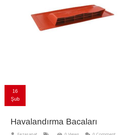
16
Şub
Havalandırma Bacaları
Fezasanat
0 Views
0 Comment