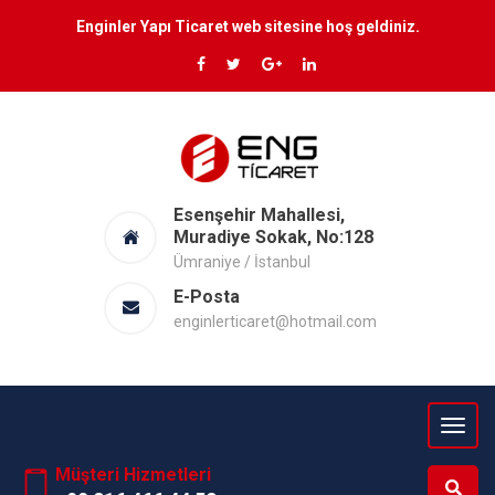
Enginler Yapı Ticaret web sitesine hoş geldiniz.
Esenşehir Mahallesi,
Muradiye Sokak, No:128
Ümraniye / İstanbul
E-Posta
enginlerticaret@hotmail.com
Müşteri Hizmetleri