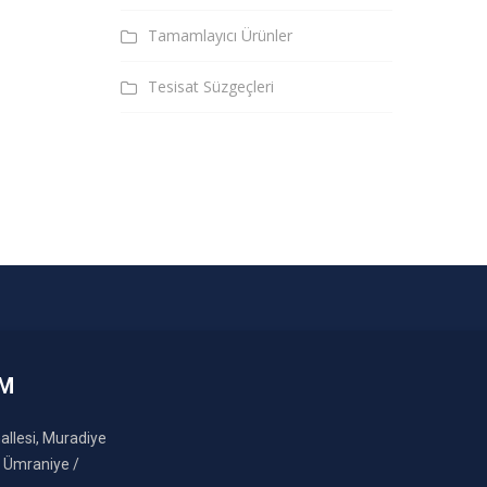
Tamamlayıcı Ürünler
Tesisat Süzgeçleri
IM
llesi, Muradiye
, Ümraniye /