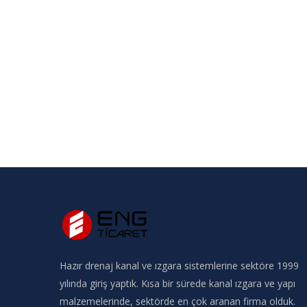
Hazır drenaj kanal ve ızgara sistemlerine sektöre 1999
yılında giriş yaptık. Kısa bir sürede kanal ızgara ve yapı
malzemelerinde, sektörde en çok aranan firma olduk.