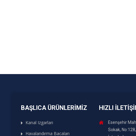
BAŞLICA ÜRÜNLERIMIZ
HIZLI İLETIŞ
Kanal Izgarları
Esenşehir Maha
Sokak, No:128
Havalandırma Bacaları