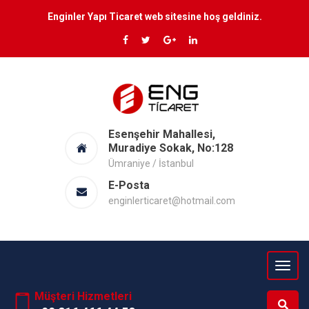
Enginler Yapı Ticaret web sitesine hoş geldiniz.
Esenşehir Mahallesi,
Muradiye Sokak, No:128
Ümraniye / İstanbul
E-Posta
enginlerticaret@hotmail.com
Müşteri Hizmetleri