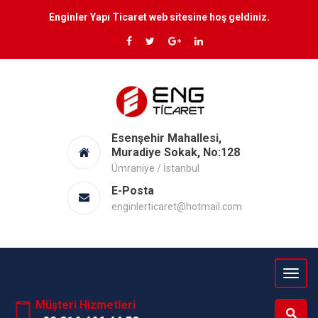
Enginler Yapı Ticaret web sitesine hoş geldiniz.
Esenşehir Mahallesi,
Muradiye Sokak, No:128
Ümraniye / İstanbul
E-Posta
enginlerticaret@hotmail.com
Müşteri Hizmetleri