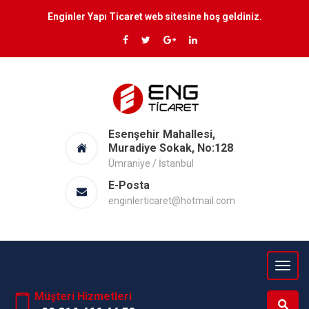
Enginler Yapı Ticaret web sitesine hoş geldiniz.
Esenşehir Mahallesi,
Muradiye Sokak, No:128
Ümraniye / İstanbul
E-Posta
enginlerticaret@hotmail.com
Müşteri Hizmetleri