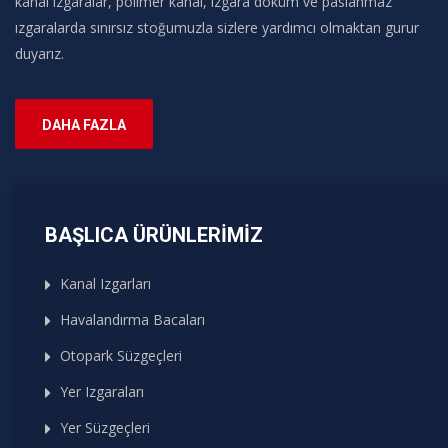
kanal ızgaralar, polimer kanal, ızgara döküm ve paslanmaz
ızgaralarda sınırsız stoğumuzla sizlere yardımcı olmaktan gurur
duyarız.
DAHA FAZLA
BAŞLICA ÜRÜNLERIMIZ
Kanal Izgarları
Havalandırma Bacaları
Otopark Süzgeçleri
Yer Izgaraları
Yer Süzgeçleri