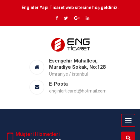
Enginler Yapı Ticaret web sitesine hoş geldiniz.
Esenşehir Mahallesi,
Muradiye Sokak, No:128
Ümraniye / İstanbul
E-Posta
enginlerticaret@hotmail.com
Müşteri Hizmetleri