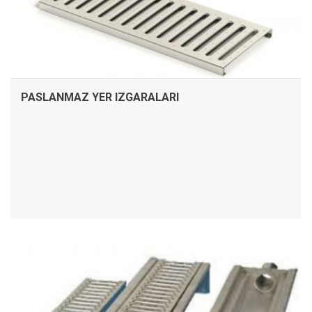
PASLANMAZ YER IZGARALARI
İNCELE