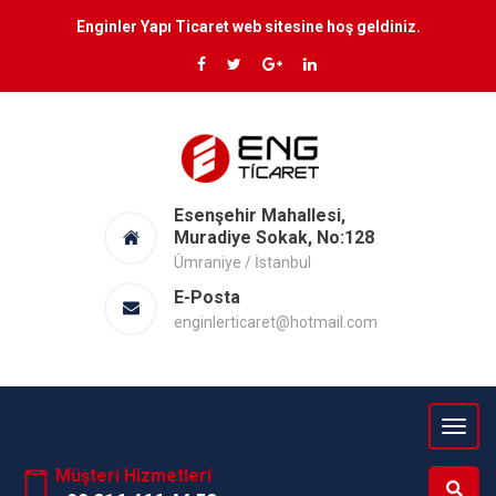
Enginler Yapı Ticaret web sitesine hoş geldiniz.
Esenşehir Mahallesi,
Muradiye Sokak, No:128
Ümraniye / İstanbul
E-Posta
enginlerticaret@hotmail.com
Müşteri Hizmetleri