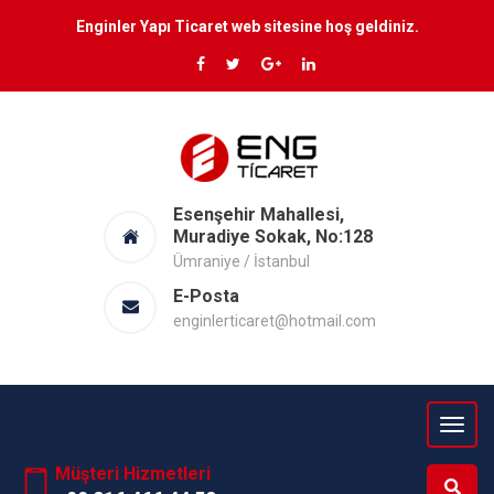
Enginler Yapı Ticaret web sitesine hoş geldiniz.
Esenşehir Mahallesi,
Muradiye Sokak, No:128
Ümraniye / İstanbul
E-Posta
enginlerticaret@hotmail.com
Müşteri Hizmetleri