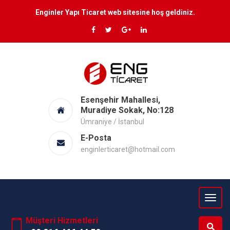
Enginler Yapı Ticaret web sitesine hoş geldiniz.
Esenşehir Mahallesi,
Muradiye Sokak, No:128
Ümraniye / İstanbul
E-Posta
enginlerticaret@hotmail.com
Müşteri Hizmetleri