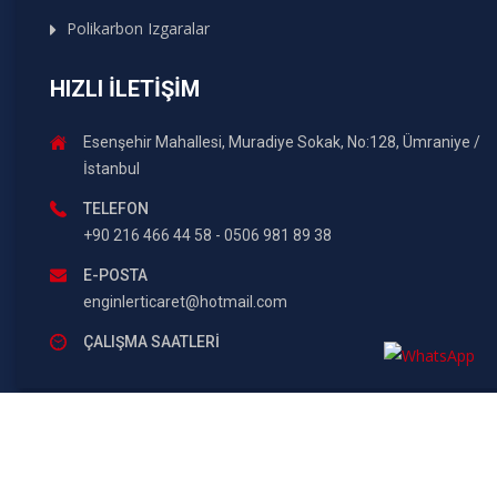
Polikarbon Izgaralar
HIZLI İLETIŞIM
Esenşehir Mahallesi, Muradiye Sokak, No:128, Ümraniye /
İstanbul
TELEFON
+90 216 466 44 58 - 0506 981 89 38
E-POSTA
enginlerticaret@hotmail.com
ÇALIŞMA SAATLERI
Copyrights © 2019 All Rights Reserved. by