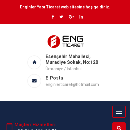
Enginler Yapı Ticaret web sitesine hoş geldiniz.
Esenşehir Mahallesi,
Muradiye Sokak, No:128
Ümraniye / İstanbul
E-Posta
enginlerticaret@hotmail.com
Müşteri Hizmetleri