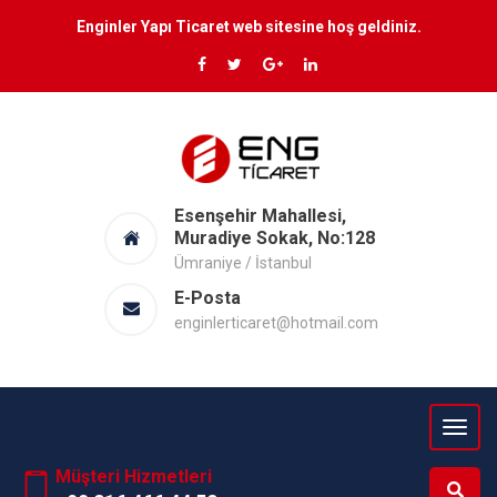
Enginler Yapı Ticaret web sitesine hoş geldiniz.
Esenşehir Mahallesi,
Muradiye Sokak, No:128
Ümraniye / İstanbul
E-Posta
enginlerticaret@hotmail.com
Müşteri Hizmetleri