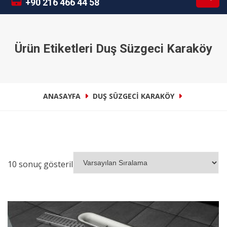
+90 216 466 44 58
Ürün Etiketleri Duş Süzgeci Karaköy
ANASAYFA
DUŞ SÜZGECI KARAKÖY
10 sonuç gösteriliyor
İNCELE