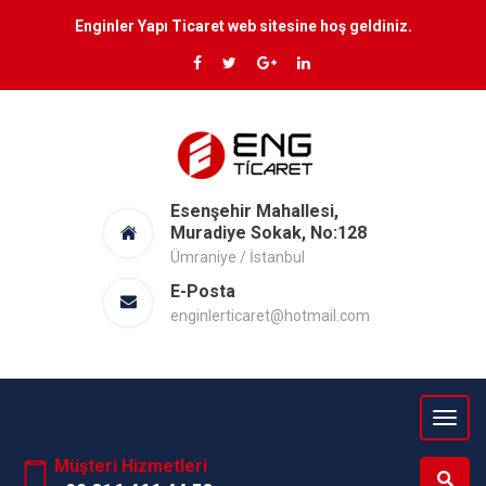
Enginler Yapı Ticaret web sitesine hoş geldiniz.
Esenşehir Mahallesi,
Muradiye Sokak, No:128
Ümraniye / İstanbul
E-Posta
enginlerticaret@hotmail.com
Müşteri Hizmetleri