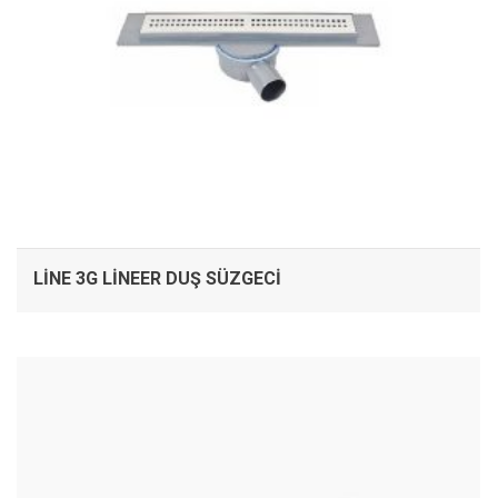
LINE 3G LINEER DUŞ SÜZGECI
İNCELE