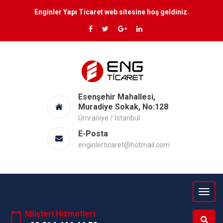
Enginler Yapı Ticaret web sitesine hoş geldiniz.
Esenşehir Mahallesi,
Muradiye Sokak, No:128
Ümraniye / İstanbul
E-Posta
enginlerticaret@hotmail.com
Müşteri Hizmetleri