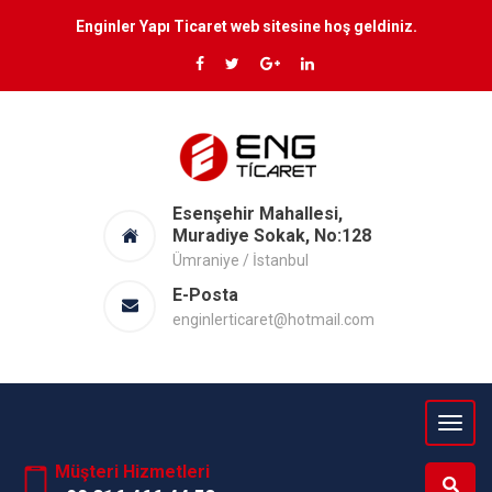
Enginler Yapı Ticaret web sitesine hoş geldiniz.
Esenşehir Mahallesi,
Muradiye Sokak, No:128
Ümraniye / İstanbul
E-Posta
enginlerticaret@hotmail.com
Müşteri Hizmetleri