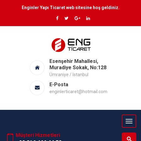
Enginler Yapı Ticaret web sitesine hoş geldiniz.
Esenşehir Mahallesi,
Muradiye Sokak, No:128
Ümraniye / İstanbul
E-Posta
enginlerticaret@hotmail.com
Müşteri Hizmetleri