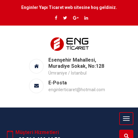
Enginler Yapı Ticaret web sitesine hoş geldiniz.
Esenşehir Mahallesi,
Muradiye Sokak, No:128
Ümraniye / İstanbul
E-Posta
enginlerticaret@hotmail.com
Müşteri Hizmetleri